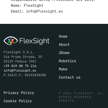
Nome: FlexSight
Email:
info@flexsight.eu
Home
About
FlexSight S.R.L.
3Dome
Via Prima Strada, 35
Robotics
35129 Padova (PD)
+39 049 80 75 216
Make
info@flexsight.eu
P.IVA/C.F: 05192830288
Contact us
Privacy Policy
©
2026
FLEXSIGHT. ALL
RIGHTS RESERVED.
Cookie Policy
CREDITS
.